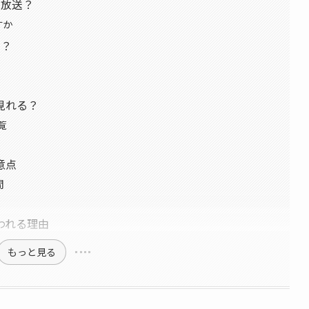
ら放送？
すか
の？
見れる？
覧
意点
間
われる理由
もっと見る